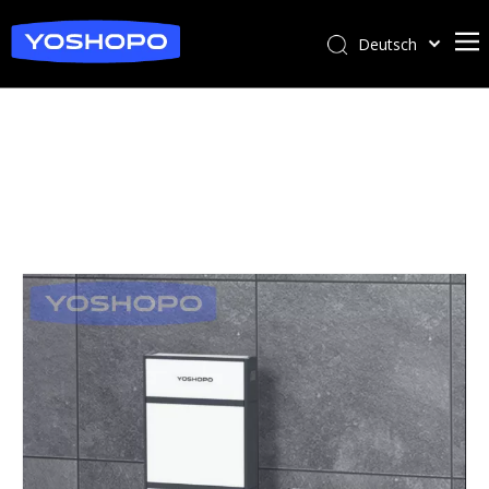
Deutsch
日本語
Italiano
Français
English