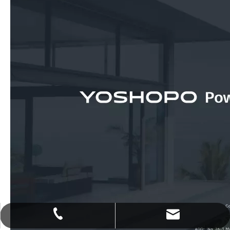
marketing01@yoshopopower.com
+86 0591-83970008